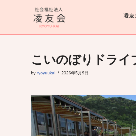
コ
ン
テ
ン
ツ
こいのぼりドライ
へ
ス
by
ryoyuukai
2026年5月9日
キ
ッ
プ