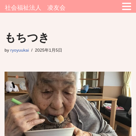
社会福祉法人 凌友会
コ
もちつき
ン
テ
by
ryoyuukai
2025年1月5日
ン
ツ
へ
ス
キ
ッ
プ