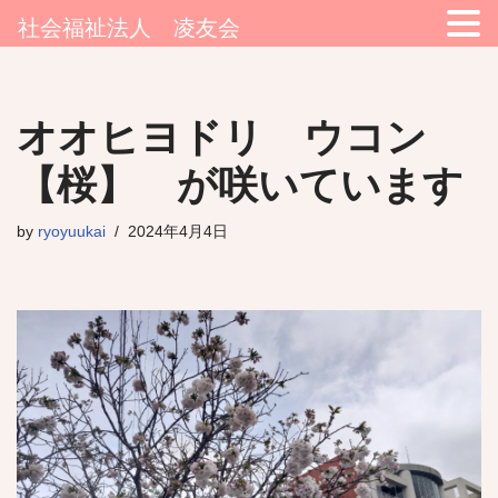
社会福祉法人 凌友会
コ
オオヒヨドリ ウコン
ン
テ
【桜】 が咲いています
ン
ツ
by
ryoyuukai
2024年4月4日
へ
ス
キ
ッ
プ