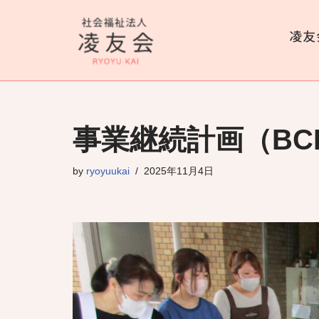
コ
ン
テ
ン
ツ
事業継続計画（BC
へ
ス
by
ryoyuukai
2025年11月4日
キ
ッ
プ