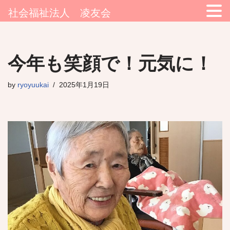
社会福祉法人 凌友会
コ
今年も笑顔で！元気に！
ン
テ
by
ryoyuukai
2025年1月19日
ン
ツ
へ
ス
キ
ッ
プ