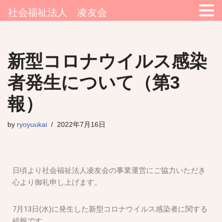
社会福祉法人 凌友会
コ
新型コロナウイルス感染
ン
テ
者発生について（第3
ン
ツ
報）
へ
ス
by
ryoyuukai
2022年7月16日
キ
ッ
プ
日頃より社会福祉法人凌友会の事業運営にご協力いただき
心より御礼申し上げます。
7月13日(水)に発生した新型コロナウイルス感染者に関する
続報です。