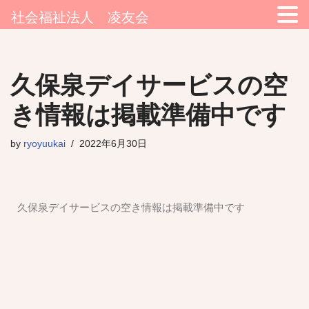
社会福祉法人 凌友会
コ
久保泉デイサービスの空
ン
テ
き情報は掲載準備中です
ン
ツ
by
ryoyuukai
2022年6月30日
へ
ス
キ
ッ
久保泉デイサービスの空き情報は掲載準備中です
プ