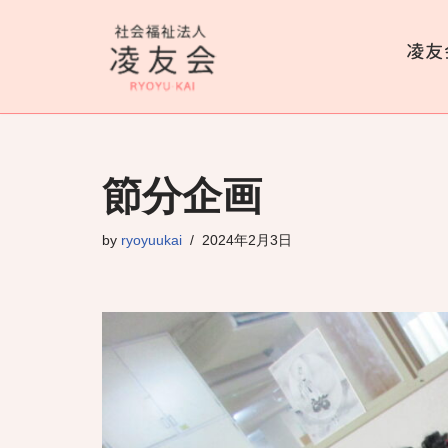
コ
ン
テ
ン
ツ
節分企画
へ
ス
by
ryoyuukai
2024年2月3日
キ
ッ
プ