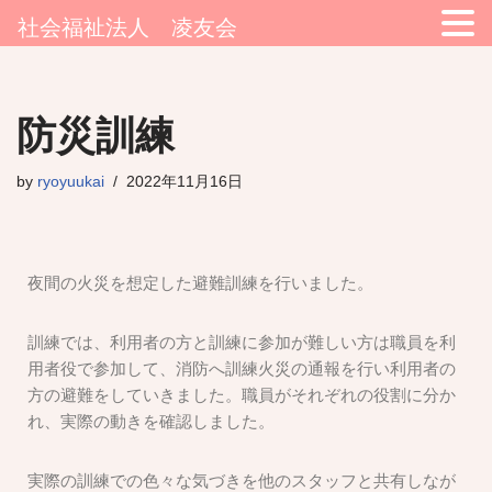
社会福祉法人 凌友会
コ
防災訓練
ン
テ
by
ryoyuukai
2022年11月16日
ン
ツ
へ
ス
夜間の火災を想定した避難訓練を行いました。
キ
ッ
プ
訓練では、利用者の方と訓練に参加が難しい方は職員を利
用者役で参加して、消防へ訓練火災の通報を行い利用者の
方の避難をしていきました。職員がそれぞれの役割に分か
れ、実際の動きを確認しました。
実際の訓練での色々な気づきを他のスタッフと共有しなが