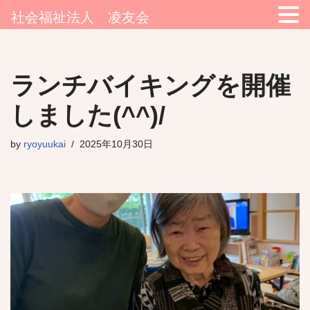
社会福祉法人 凌友会
コ
ランチバイキングを開催
ン
テ
しました(^^)/
ン
ツ
by
ryoyuukai
2025年10月30日
へ
ス
キ
ッ
プ