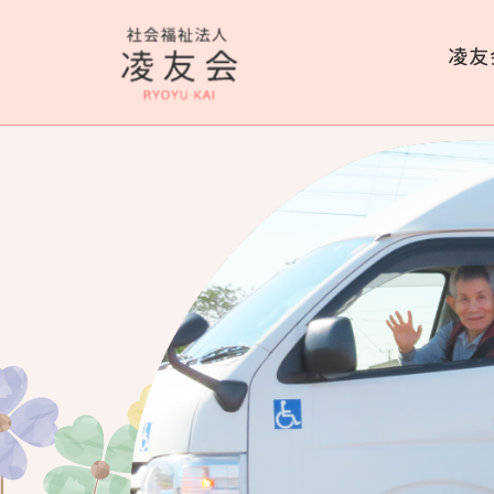
コ
ン
テ
ン
ツ
へ
ス
キ
ッ
プ