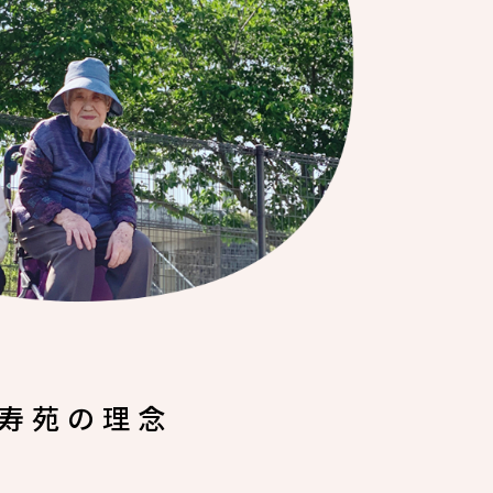
寿苑の理念
り